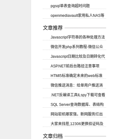
pgsql单表查询超时问题
dblink）
openmediavault家用私人NAS等
（vacuum）
应用部署教程
文章推荐
Javascript字符串的各种处理方法
微信开发php系列教程-微信公众
Javascript日期比较及日期转化代
账号申请
ASP.NET前后台路径注意事项
码
HTMl5标准确定未来的web标准
微信推送消息：给单用户推送消
.NET反编译工具ILspy下载可查看
息
SQL Server查询数据库、表结构
源码
网站宕机哪家强，新网服务烂出
等
大家来找茬,12306更换验证码及
翔
验证码的识别
文章归档