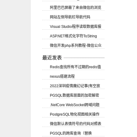
阿里巴巴屏蔽了来自微信的浏览
网站左侧导航栏导航代码
请求
Visual Studio程序读取数据库报
ASP.NET格式化字符ToString
错尝试读取或写入受保护的内存...
微信开发php系列教程-微信公众
账号申请
最近发表
Redis查找所有不过期的redis值
nexus搭建流程
2022深圳疫情魔幻记事(有空放
PGSQL数据库层面的加密解密
图)
.NetCore WebSocket跨域问题
PostgreSQL物化视图相关操作
SignalR CORS跨域
微信默认表情符号的代码对照表
PGSQL的跨库查询（替换