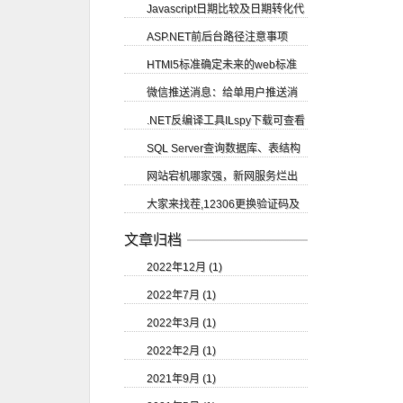
Javascript日期比较及日期转化代
账号申请
ASP.NET前后台路径注意事项
码
HTMl5标准确定未来的web标准
微信推送消息：给单用户推送消
.NET反编译工具ILspy下载可查看
息
SQL Server查询数据库、表结构
源码
网站宕机哪家强，新网服务烂出
等
大家来找茬,12306更换验证码及
翔
验证码的识别
文章归档
2022年12月 (1)
2022年7月 (1)
2022年3月 (1)
2022年2月 (1)
2021年9月 (1)