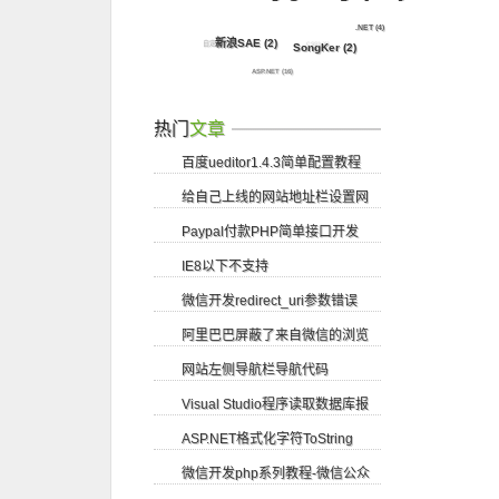
.NET
(4)
新浪SAE
(2)
自定义
(2)
CSS3
(8)
SongKer
(2)
ASP.NET
(16)
热门
文章
百度ueditor1.4.3简单配置教程
给自己上线的网站地址栏设置网
Paypal付款PHP简单接口开发
站logo图标
IE8以下不支持
微信开发redirect_uri参数错误
getElementsByClassName方法
阿里巴巴屏蔽了来自微信的浏览
网站左侧导航栏导航代码
请求
Visual Studio程序读取数据库报
ASP.NET格式化字符ToString
错尝试读取或写入受保护的内存...
微信开发php系列教程-微信公众