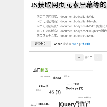
JS获取网页元素屏幕等
网页可见区域宽： document.body.clientWidth
网页可见区域高： document.body.clientHeight
网页可见区域宽： document.body.offsetWidth (包括
网页可见区域高： document.body.offsetHeight (包
网页正文全文宽： document.body.scrollWidth
阅读全文...
admin
发表在
Web
|
0条回复
‹‹
第1页
››
热门
标签
表白
(2)
SQL Server
(8)
乱码
(2)
PHP
(2)
下载
(2)
NW.js
(3)
Z-Blog
(2)
Node.js
(3)
源码
(4)
JS
(3)
ueditor1.4.3配置
(2)
WordPress
(3)
Chrome
(3)
SQL
(4)
jQuery
(11)
HTML5
(5)
模块
(2)