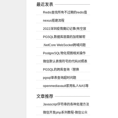
账号申请
最近发表
Redis查找所有不过期的redis值
nexus搭建流程
2022深圳疫情魔幻记事(有空放
PGSQL数据库层面的加密解密
图)
.NetCore WebSocket跨域问题
PostgreSQL物化视图相关操作
SignalR CORS跨域
微信默认表情符号的代码对照表
PGSQL的跨库查询（替换
pgsql单表查询超时问题
dblink）
openmediavault家用私人NAS等
（vacuum）
应用部署教程
文章推荐
Javascript字符串的各种处理方法
微信开发php系列教程-微信公众