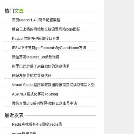
热门
文章
百度ueditor1.4.3简单配置教程
给自己上线的网站地址栏设置网站logo图标
Paypal付款PHP简单接口开发
IE8以下不支持getElementsByClassName方法
微信开发redirect_uri参数错误
阿里巴巴屏蔽了来自微信的浏览请求
网站左侧导航栏导航代码
Visual Studio程序读取数据库报错尝试读取或写入受
ASP.NET格式化字符ToString
保护的内存...
微信开发php系列教程-微信公众账号申请
最近发表
Redis查找所有不过期的redis值
nexus搭建流程