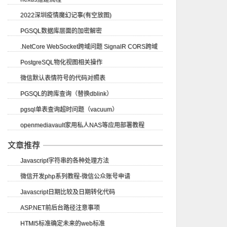
2022深圳疫情魔幻记事(有空放图)
PGSQL数据库层面的加密解密
.NetCore WebSocket跨域问题 SignalR CORS跨域
PostgreSQL物化视图相关操作
微信默认表情符号的代码对照表
PGSQL的跨库查询（替换dblink）
pgsql单表查询超时问题（vacuum）
openmediavault家用私人NAS等应用部署教程
文章推荐
Javascript字符串的各种处理方法
微信开发php系列教程-微信公众账号申请
Javascript日期比较及日期转化代码
ASP.NET前后台路径注意事项
HTMl5标准确定未来的web标准