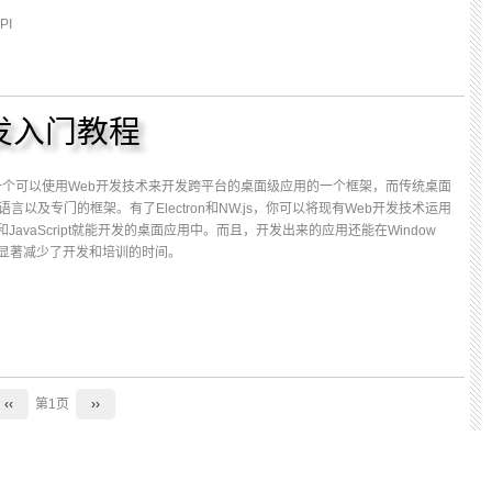
PI
S开发入门教程
W.js是一个可以使用Web开发技术来开发跨平台的桌面级应用的一个框架，而传统桌面
以及专门的框架。有了Electron和NW.js，你可以将现有Web开发技术运用
和JavaScript就能开发的桌面应用中。而且，开发出来的应用还能在Window
工作，显著减少了开发和培训的时间。
‹‹
第1页
››