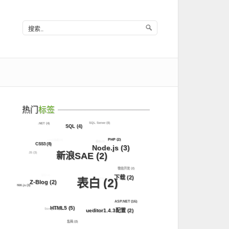
热门
标签
SQL Server
(8)
.NET
(4)
SQL
(4)
css3动画
(5)
PHP
(2)
模块
(2)
CSS3
(8)
Node.js
(3)
JS
(3)
新浪SAE
(2)
微信开发
(2)
源码
(4)
下载
(2)
WordPress
(3)
表白
(2)
Z-Blog
(2)
NW.js
(3)
ASP.NET
(16)
HTML5
(5)
SongKer
(2)
jQuery
(11)
ueditor1.4.3配置
(2)
乱码
(2)