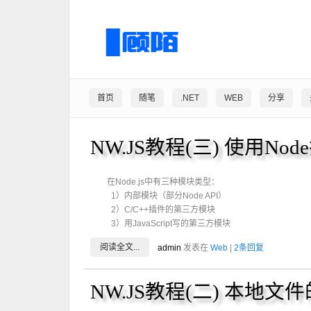
首页
随笔
.NET
WEB
分享
NW.JS教程(三) 使用N
在Node.js中有三种模块类型：
1）内部模块（部分Node API）
2）C/C++插件的第三方模块
3）用JavaScript写的第三方模块
阅读全文...
admin
发表在
Web
|
2条回复
NW.JS教程(二) 本地文件