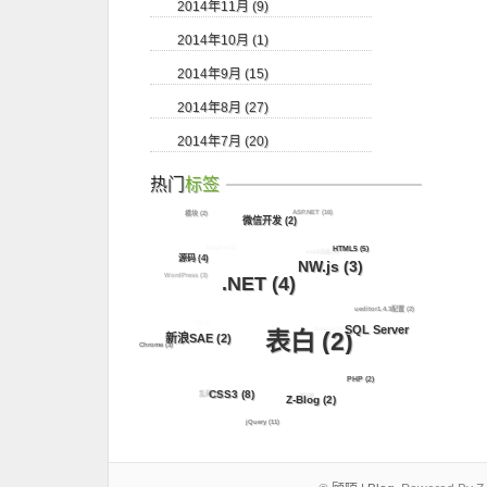
2014年11月 (9)
2014年10月 (1)
2014年9月 (15)
2014年8月 (27)
2014年7月 (20)
热门
标签
ASP.NET
(16)
模块
(2)
微信开发
(2)
SongKer
(2)
HTML5
(5)
css3动画
(5)
源码
(4)
NW.js
(3)
WordPress
(3)
.NET
(4)
ueditor1.4.3配置
(2)
下载
(2)
SQL Server
Node.js
(3)
表白
(2)
新浪SAE
(2)
Chrome
(3)
(8)
PHP
(2)
CSS3
(8)
乱码
(2)
JS
(3)
Z-Blog
(2)
jQuery
(11)