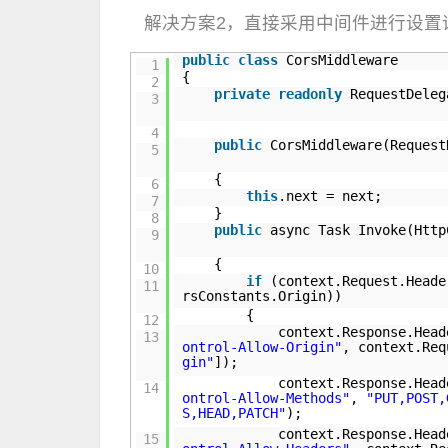
解决方案2，直接采用中间件进行设置
public
class
CorsMiddleware
1
{
2
private
readonly
RequestDeleg
3
4
public
CorsMiddleware(Request
5
{
6
this
.next = next;
7
}
8
public
async Task Invoke(Http
9
{
10
if
(context.Request.Heade
11
rsConstants.Origin))
{
12
context.Response.Head
13
ontrol-Allow-Origin"
, context.Req
gin"
]);
context.Response.Head
14
ontrol-Allow-Methods"
,
"PUT,POST,
S,HEAD,PATCH"
);
context.Response.Head
15