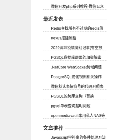
微信开发php系列教程-微信公众
账号申请
最近发表
Redis查找所有不过期的redis值
nexus搭建流程
2022深圳疫情魔幻记事(有空放
PGSQL数据库层面的加密解密
图)
.NetCore WebSocket跨域问题
PostgreSQL物化视图相关操作
SignalR CORS跨域
微信默认表情符号的代码对照表
PGSQL的跨库查询（替换
pgsql单表查询超时问题
dblink）
openmediavault家用私人NAS等
（vacuum）
应用部署教程
文章推荐
Javascript字符串的各种处理方法