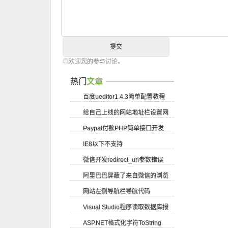
◎欢迎您的参与讨论。
热门
文章
百度ueditor1.4.3简单配置教程
给自己上线的网站地址栏设置网
Paypal付款PHP简单接口开发
站logo图标
IE8以下不支持
微信开发redirect_uri参数错误
getElementsByClassName方法
阿里巴巴屏蔽了来自微信的浏览
网站左侧导航栏导航代码
请求
Visual Studio程序读取数据库报
ASP.NET格式化字符ToString
错尝试读取或写入受保护的内存...