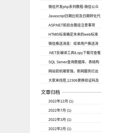
微信开发php系列教程-微信公众
Javascript日期比较及日期转化代
账号申请
ASP.NET前后台路径注意事项
码
HTMl5标准确定未来的web标准
微信推送消息：给单用户推送消
.NET反编译工具ILspy下载可查看
息
SQL Server查询数据库、表结构
源码
网站宕机哪家强，新网服务烂出
等
大家来找茬,12306更换验证码及
翔
验证码的识别
文章归档
2022年12月 (1)
2022年7月 (1)
2022年3月 (1)
2022年2月 (1)