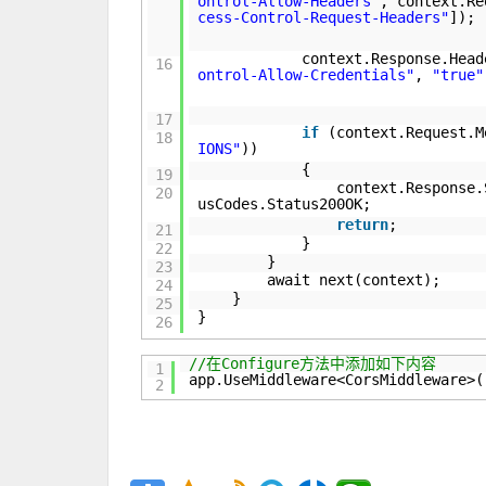
ontrol-Allow-Headers"
, context.Re
cess-Control-Request-Headers"
]);
context.Response.Head
16
ontrol-Allow-Credentials"
,
"true"
17
if
(context.Request.M
18
IONS"
))
{
19
context.Response.
20
usCodes.Status200OK;
return
;
21
}
22
}
23
await next(context);
24
}
25
}
26
//在Configure方法中添加如下内容
1
app.UseMiddleware<CorsMiddleware>(
2