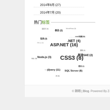
2014年8月 (27)
2014年7月 (20)
热门
标签
WordPress
(3)
自定义
(2)
表白
(2)
下载
(2)
css3动画
(5)
HTML5
(5)
乱码
(2)
.NET
(4)
NW.js
(3)
ASP.NET
(16)
源码
(4)
PHP
(2)
新浪SAE
(2)
Chrome
(3)
CSS3
(8)
Node.js
(3)
SQL
(4)
模块
(2)
jQuery
(11)
SongKer
(2)
Z-Blog
(2)
SQL Server
(8)
JS
(3)
©
顾陌 | Blog
.
Powered By Z-