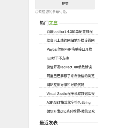
◎欢迎您的参与讨论。
热门
文章
百度ueditor1.4.3简单配置教程
给自己上线的网站地址栏设置网
Paypal付款PHP简单接口开发
站logo图标
IE8以下不支持
微信开发redirect_uri参数错误
getElementsByClassName方法
阿里巴巴屏蔽了来自微信的浏览
网站左侧导航栏导航代码
请求
Visual Studio程序读取数据库报
ASP.NET格式化字符ToString
错尝试读取或写入受保护的内存...
微信开发php系列教程-微信公众
账号申请
最近发表