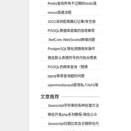
Redis查找所有不过期的redis值
nexus搭建流程
2022深圳疫情魔幻记事(有空放
PGSQL数据库层面的加密解密
图)
.NetCore WebSocket跨域问题
PostgreSQL物化视图相关操作
SignalR CORS跨域
微信默认表情符号的代码对照表
PGSQL的跨库查询（替换
pgsql单表查询超时问题
dblink）
openmediavault家用私人NAS等
（vacuum）
应用部署教程
文章推荐
Javascript字符串的各种处理方法
微信开发php系列教程-微信公众
Javascript日期比较及日期转化代
账号申请