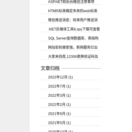
ASP.NET前后台路径注意事项
码
HTMl5标准确定未来的web标准
微信推送消息：给单用户推送消
.NET反编译工具ILspy下载可查看
息
SQL Server查询数据库、表结构
源码
网站宕机哪家强，新网服务烂出
等
大家来找茬,12306更换验证码及
翔
验证码的识别
文章归档
2022年12月 (1)
2022年7月 (1)
2022年3月 (1)
2022年2月 (1)
2021年9月 (1)
2021年5月 (1)